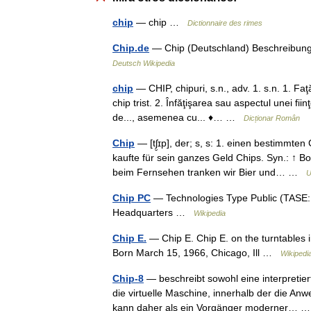
chip
— chip …
Dictionnaire des rimes
Chip.de
— Chip (Deutschland) Beschreibun
Deutsch Wikipedia
chip
— CHIP, chipuri, s.n., adv. 1. s.n. 1. Faţ
chip trist. 2. Înfăţişarea sau aspectul unei fii
de..., asemenea cu... ♦… …
Dicționar Român
Chip
— [tʃ̮ɪp], der; s, s: 1. einen bestimmte
kaufte für sein ganzes Geld Chips. Syn.: ↑ B
beim Fernsehen tranken wir Bier und… …
U
Chip PC
— Technologies Type Public (TASE
Headquarters …
Wikipedia
Chip E.
— Chip E. Chip E. on the turntables 
Born March 15, 1966, Chicago, Ill …
Wikipedi
Chip-8
— beschreibt sowohl eine interpretie
die virtuelle Maschine, innerhalb der die A
kann daher als ein Vorgänger moderner…