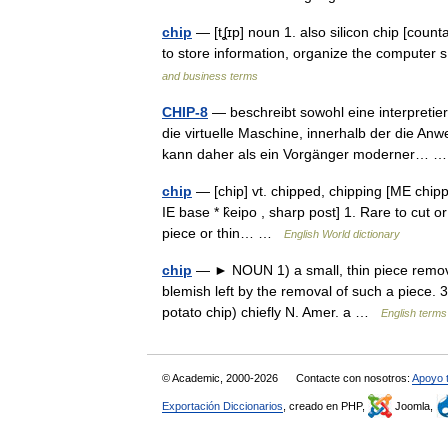
chip
— [tʆɪp] noun 1. also silicon chip [cou
to store information, organize the compute
and business terms
CHIP-8
— beschreibt sowohl eine interpretie
die virtuelle Maschine, innerhalb der die A
kann daher als ein Vorgänger moderner…
chip
— [chip] vt. chipped, chipping [ME chipp
IE base * k̑eipo , sharp post] 1. Rare to cut o
piece or thin… …
English World dictionary
chip
— ► NOUN 1) a small, thin piece removed
blemish left by the removal of such a piece. 3)
potato chip) chiefly N. Amer. a …
English terms
© Academic, 2000-2026
Contacte con nosotros:
Apoyo 
Exportación Diccionarios
, creado en PHP,
Joomla,