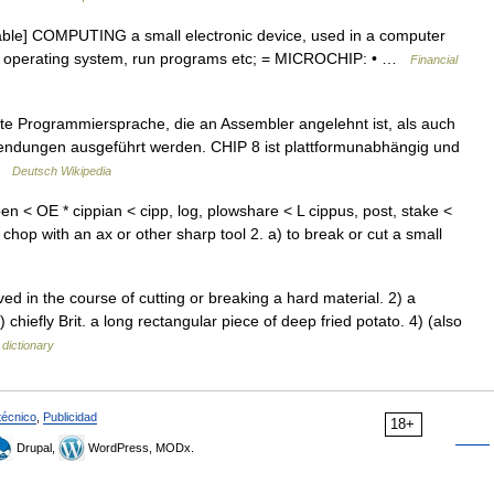
ntable] COMPUTING a small electronic device, used in a computer
r s operating system, run programs etc; = MICROCHIP: • …
Financial
rte Programmiersprache, die an Assembler angelehnt ist, als auch
nwendungen ausgeführt werden. CHIP 8 ist plattformunabhängig und
 …
Deutsch Wikipedia
en < OE * cippian < cipp, log, plowshare < L cippus, post, stake <
r chop with an ax or other sharp tool 2. a) to break or cut a small
 in the course of cutting or breaking a hard material. 2) a
 chiefly Brit. a long rectangular piece of deep fried potato. 4) (also
 dictionary
técnico
,
Publicidad
18+
Drupal,
WordPress, MODx.