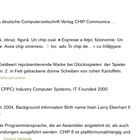
g deutsche Computerzeitschrift Verlag CHIP Communica …
ă, obraz, figură. Un chip oval. ♦ Expresie a feţei; fizionomie. Un
nţe. Avea chip omenesc. ♢ loc. adv. În chip de... = cu înfăţişare
n Geldwert repräsentierende Marke bei Glücksspielen: der Spieler
on. 2. in Fett gebackene dünne Scheiben von rohen Kartoffeln:
niversal-Lexikon
: CPPC) Industry Computer Systems, IT Founded 2000
in 2004. Background information Birth name Irwin Larry Eberhart II
a
rte Programmiersprache, die an Assembler angelehnt ist, als auch
nwendungen ausgeführt werden. CHIP 8 ist plattformunabhängig und
 …
Deutsch Wikipedia