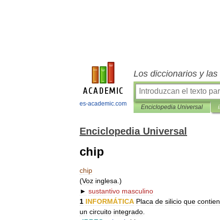
Los diccionarios y la
es-academic.com
Enciclopedia Universal
Enciclopedia Universal
chip
chip
(
Voz
inglesa
.)
►
sustantivo
masculino
1
INFORMÁTICA
Placa
de
silicio
que
contie
un
circuito
integrado
.