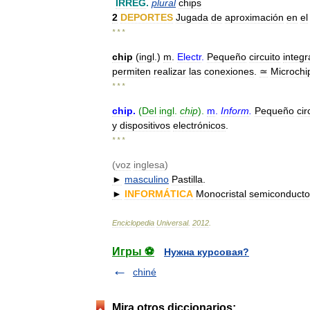
IRREG
.
plural
chips
2
DEPORTES
Jugada
de
aproximación
en
el
* * *
chip
(
ingl
.)
m
.
Electr
.
Pequeño
circuito
integ
permiten
realizar
las
conexiones
.
≃
Microchi
* * *
chip
.
(
Del
ingl
.
chip
).
m
.
Inform
.
Pequeño
cir
y
dispositivos
electrónicos
.
* * *
(
voz
inglesa
)
►
masculino
Pastilla
.
►
INFORMÁTICA
Monocristal
semiconducto
Enciclopedia
Universal
.
2012
.
Игры ⚽
Нужна курсовая?
chiné
Mira otros diccionarios: