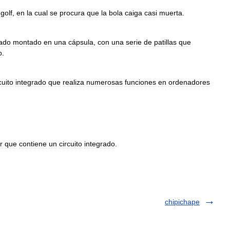
golf
,
en
la
cual
se
procura
que
la
bola
caiga
casi
muerta
.
rado
montado
en
una
cápsula
,
con
una
serie
de
patillas
que
p
.
cuito
integrado
que
realiza
numerosas
funciones
en
ordenadores
r
que
contiene
un
circuito
integrado
.
chipichape