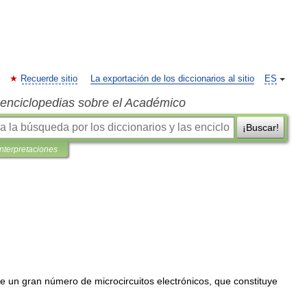
Recuerde sitio
La exportación de los diccionarios al sitio
ES
s enciclopedias sobre el Académico
¡Buscar!
interpretaciones
ne
un
gran
número
de
microcircuitos
electrónicos
,
que
constituye